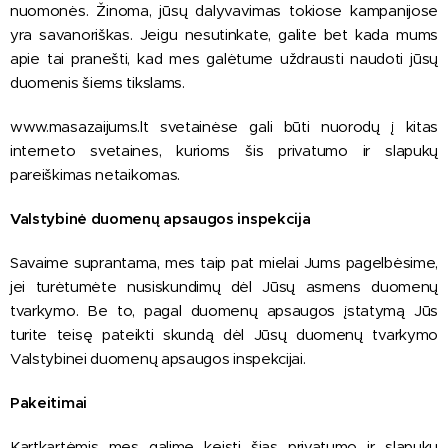
nuomonės. Žinoma, jūsų dalyvavimas tokiose kampanijose
yra savanoriškas. Jeigu nesutinkate, galite bet kada mums
apie tai pranešti, kad mes galėtume uždrausti naudoti jūsų
duomenis šiems tikslams.
www.masazaijums.lt svetainėse gali būti nuorodų į kitas
interneto svetaines, kurioms šis privatumo ir slapukų
pareiškimas netaikomas.
Valstybinė duomenų apsaugos inspekcija
Savaime suprantama, mes taip pat mielai Jums pagelbėsime,
jei turėtumėte nusiskundimų dėl Jūsų asmens duomenų
tvarkymo. Be to, pagal duomenų apsaugos įstatymą Jūs
turite teisę pateikti skundą dėl Jūsų duomenų tvarkymo
Valstybinei duomenų apsaugos inspekcijai.
Pakeitimai
Kartkartėmis mes galime keisti šias privatumo ir slapukų