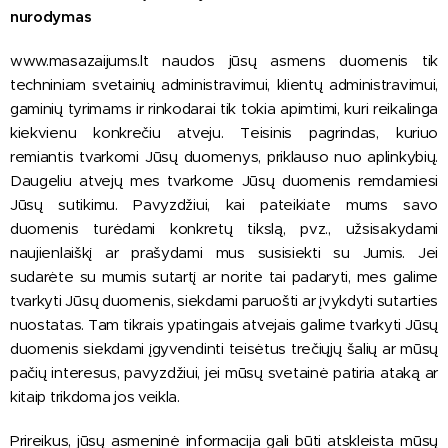
nurodymas
www.masazaijums.lt naudos jūsų asmens duomenis tik
techniniam svetainių administravimui, klientų administravimui,
gaminių tyrimams ir rinkodarai tik tokia apimtimi, kuri reikalinga
kiekvienu konkrečiu atveju. Teisinis pagrindas, kuriuo
remiantis tvarkomi Jūsų duomenys, priklauso nuo aplinkybių.
Daugeliu atvejų mes tvarkome Jūsų duomenis remdamiesi
Jūsų sutikimu. Pavyzdžiui, kai pateikiate mums savo
duomenis turėdami konkretų tikslą, pvz., užsisakydami
naujienlaiškį ar prašydami mus susisiekti su Jumis. Jei
sudarėte su mumis sutartį ar norite tai padaryti, mes galime
tvarkyti Jūsų duomenis, siekdami paruošti ar įvykdyti sutarties
nuostatas. Tam tikrais ypatingais atvejais galime tvarkyti Jūsų
duomenis siekdami įgyvendinti teisėtus trečiųjų šalių ar mūsų
pačių interesus, pavyzdžiui, jei mūsų svetainė patiria ataką ar
kitaip trikdoma jos veikla.
Prireikus, jūsų asmeninė informacija gali būti atskleista mūsų