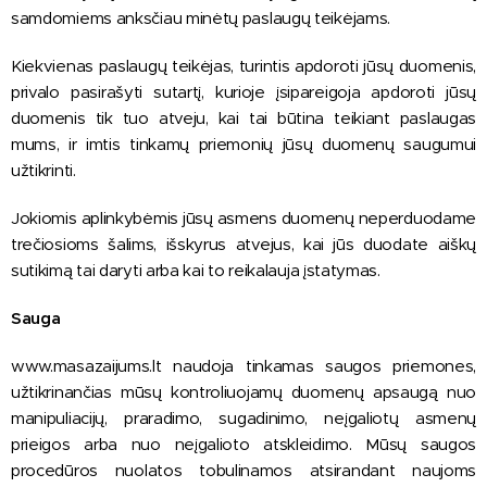
samdomiems anksčiau minėtų paslaugų teikėjams.
Kiekvienas paslaugų teikėjas, turintis apdoroti jūsų duomenis,
privalo pasirašyti sutartį, kurioje įsipareigoja apdoroti jūsų
duomenis tik tuo atveju, kai tai būtina teikiant paslaugas
mums, ir imtis tinkamų priemonių jūsų duomenų saugumui
užtikrinti.
Jokiomis aplinkybėmis jūsų asmens duomenų neperduodame
trečiosioms šalims, išskyrus atvejus, kai jūs duodate aiškų
sutikimą tai daryti arba kai to reikalauja įstatymas.
Sauga
www.masazaijums.lt naudoja tinkamas saugos priemones,
užtikrinančias mūsų kontroliuojamų duomenų apsaugą nuo
manipuliacijų, praradimo, sugadinimo, neįgaliotų asmenų
prieigos arba nuo neįgalioto atskleidimo. Mūsų saugos
procedūros nuolatos tobulinamos atsirandant naujoms