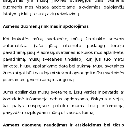
saugumas yra mūsų įmonės strategijos dalis. Asmens
duomenis mes visada apdorojame laikydamiesi galiojančių
įstatymų ir kitų teisinių aktų reikalavimų.
Asmens duomenų rinkimas ir apdorojimas
Kai lankotės mūsų svetainėje, mūsų žiniatinklio serveris
automatiškai įrašo jūsų interneto paslaugų teikėjo
pavadinimą, jūsų IP adresą, svetainės, iš kurios mus aplankėte,
pavadinimą, mūsų svetainės tinklalapį, kurį jūs tuo metu
lankote, ir jūsų apsilankymo datą bei trukmę. Mūsų svetainės
žurnalai gali būti naudojami siekiant apsaugoti mūsų svetainės
prieinamumą, vientisumą ir saugumą.
Jums apsilankius mūsų svetainėje, jūsų vardas ir pavardė ar
kontaktinė informacija nebus apdorojama, išskyrus atvejus,
kai patys nuspręsite pateikti mums tokią informaciją,
pavyzdžiui, užpildydami mūsų užklausos formą.
Asmens duomenų naudojimas ir atskleidimas bei tikslo