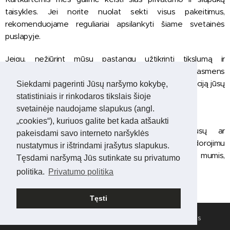
taisykles. Jei norite nuolat sekti visus pakeitimus,
rekomenduojame reguliariai apsilankyti šiame svetainės
puslapyje.
Jeigu, nežiūrint mūsų pastangų užtikrinti tikslumą ir
savalaikiškumą, kurie nors iš mūsų įrašytų jūsų asmens
duomenų yra neteisingi, mes pataisysime šią informaciją jūsų
Siekdami pagerinti Jūsų naršymo kokybę,
nurodymu.
statistiniais ir rinkodaros tikslais šioje
svetainėje naudojame slapukus (angl.
Kontaktai
„cookies“), kuriuos galite bet kada atšaukti
Dėl informacijos, naudingų pasiūlymų, užklausų ar
pakeisdami savo interneto naršyklės
nusiskundimų, susijusių su jūsų asmens duomenų apdorojimu
nustatymus ir ištrindami įrašytus slapukus.
ar mūsų slapukų naudojimu, susisiekite su mumis,
Tęsdami naršymą Jūs sutinkate su privatumo
pasinaudodami kontaktine informacija, kurią rasite
čia
.
politika.
Privatumo politika
Tęsti
© 2020 www.masazaijums.lt Visos teisės saugomos