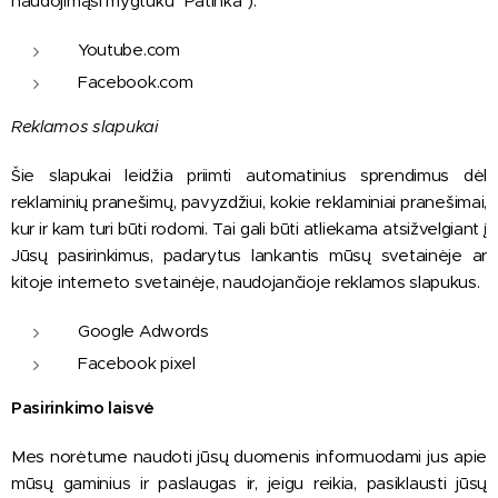
naudojimąsi mygtuku "Patinka").
Youtube.com
Facebook.com
Reklamos slapukai
Šie slapukai leidžia priimti automatinius sprendimus dėl
reklaminių pranešimų, pavyzdžiui, kokie reklaminiai pranešimai,
kur ir kam turi būti rodomi. Tai gali būti atliekama atsižvelgiant į
Jūsų pasirinkimus, padarytus lankantis mūsų svetainėje ar
kitoje interneto svetainėje, naudojančioje reklamos slapukus.
Google Adwords
Facebook pixel
Pasirinkimo laisvė
Mes norėtume naudoti jūsų duomenis informuodami jus apie
mūsų gaminius ir paslaugas ir, jeigu reikia, pasiklausti jūsų