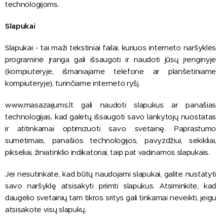
technologijoms.
Slapukai
Slapukai - tai maži tekstiniai failai, kuriuos interneto naršyklės
programinė įranga gali išsaugoti ir naudoti jūsų įrenginyje
(kompiuteryje, išmaniajame telefone ar planšetiniame
kompiuteryje), turinčiame interneto ryšį.
www.masazaijums.lt gali naudoti slapukus ar panašias
technologijas, kad galėtų išsaugoti savo lankytojų nuostatas
ir atitinkamai optimizuoti savo svetainę. Paprastumo
sumetimais, panašios technologijos, pavyzdžiui, sekikliai,
pikseliai, žiniatinklio indikatoriai, taip pat vadinamos slapukais.
Jei nesutinkate, kad būtų naudojami slapukai, galite nustatyti
savo naršyklę atsisakyti priimti slapukus. Atsiminkite, kad
daugelio svetainių tam tikros sritys gali tinkamai neveikti, jeigu
atsisakote visų slapukų.